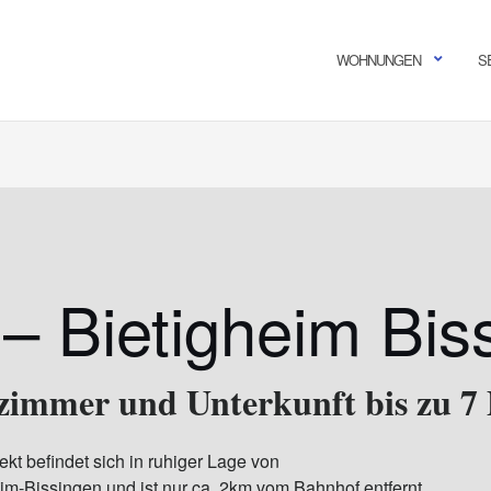
WOHNUNGEN
S
 – Bietigheim Bis
immer und Unterkunft bis zu 7 
kt befindet sich in ruhiger Lage von
im-Bissingen und ist nur ca. 2km vom Bahnhof entfernt.