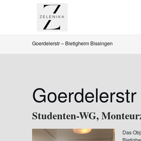
Zum
Inhalt
springen
Goerdelerstr – Bietigheim Bissingen
Goerdelerstr
Studenten-WG, Monteurz
Das Obje
Bietighe